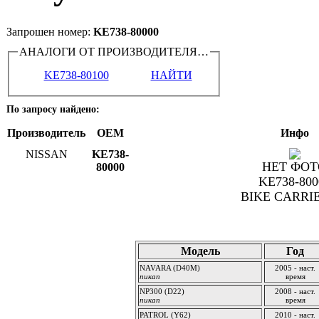
Запрошен номер:
KE738-80000
АНАЛОГИ ОТ ПРОИЗВОДИТЕЛЯ…
KE738-80100
НАЙТИ
По запросу найдено:
Производитель
OEM
Инфо
NISSAN
KE738-
НЕТ ФОТ
80000
KE738-800
BIKE CARRI
Применяется:
Модель
Год
NAVARA (D40M)
2005 - наст.
пикап
время
NP300 (D22)
2008 - наст.
пикап
время
PATROL (Y62)
2010 - наст.