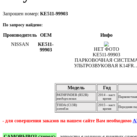
Запрошен номер:
KE511-99903
По запросу найдено:
Производитель
OEM
Инфо
NISSAN
KE511-
НЕТ ФОТО
99903
KE511-99903
ПАРКОВОЧНАЯ СИСТЕМ
УЛЬТРОЗВУКОВАЯ K14FR
Применяется:
Модель
Год
PATHFINDER (R52R)
2014 - наст.
Парковочная
внедорожник
время
TIIDA (C13R)
2015 - наст.
Передняя па
хэтчбэк
время
- для совершения заказов на нашем сайте Вам необходимо
А
САМОВЫВОЗ <город>
-
запчасти в наличии в пунктах сам