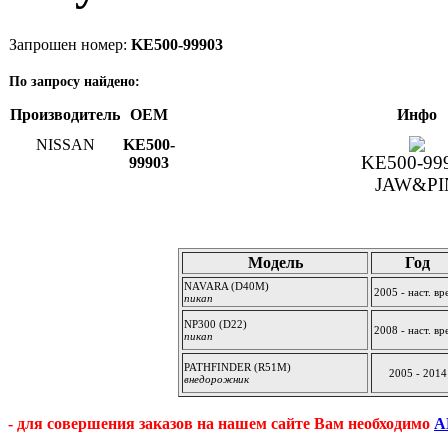
Запрошен номер:
KE500-99903
По запросу найдено:
Производитель
OEM
Инфо
NISSAN
KE500-
KE500-99
99903
JAW&PI
Применяется:
Модель
Год
NAVARA (D40M)
2005 - наст. вр
пикап
NP300 (D22)
2008 - наст. вр
пикап
PATHFINDER (R51M)
2005 - 2014
внедорожник
- для совершения заказов на нашем сайте Вам необходимо
А