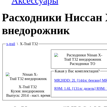
Аксессуары
Расходники Ниссан
внедорожник
x-trail
\ X-Trail T32
Расходники ТО
Какая у Вас комплектация?
MR20DD: 2L [144лс бензин]
MR
X-Trail T32
R9M: 1.6L [131лс дизель]
R9M: 
Кузов:
внедорожник
Выпуск:
2014 - наст. время