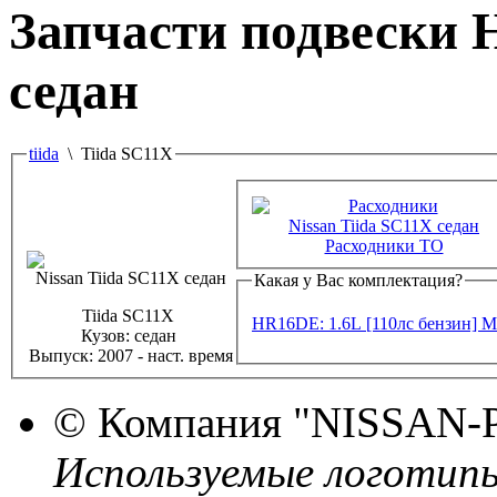
Запчасти подвески
седан
tiida
\ Tiida SC11X
Расходники ТО
Какая у Вас комплектация?
Tiida SC11X
HR16DE: 1.6L [110лс бензин]
M
Кузов:
седан
Выпуск:
2007 - наст. время
© Компания
"NISSAN-
Используемые логотип