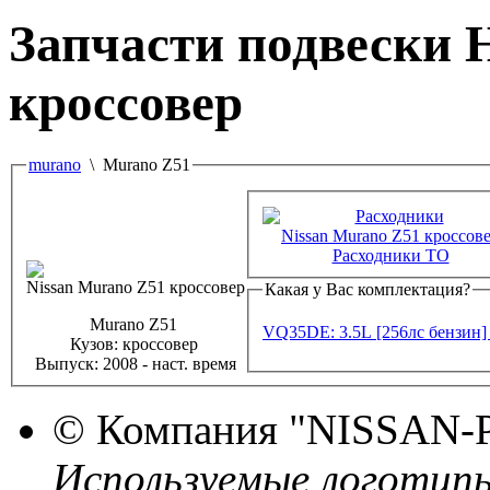
Запчасти подвески
кроссовер
murano
\ Murano Z51
Расходники ТО
Какая у Вас комплектация?
Murano Z51
VQ35DE: 3.5L [256лс бензин
Кузов:
кроссовер
Выпуск:
2008 - наст. время
© Компания
"NISSAN-
Используемые логотип