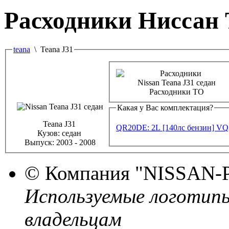
Расходники Ниссан
teana
\ Teana J31
Расходники ТО
Какая у Вас комплектация?
Teana J31
QR20DE: 2L [140лс бензин]
VQ2
Кузов:
седан
Выпуск:
2003 - 2008
© Компания
"NISSAN-
Используемые логотип
владельцам