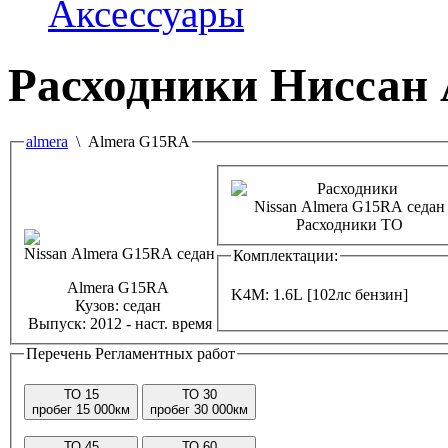
Аксессуары
Расходники Ниссан
almera
\ Almera G15RA
Расходники ТО
Комплектации:
Almera G15RA
K4M: 1.6L [102лс бензин]
Кузов:
седан
Выпуск:
2012 - наст. время
Перечень Регламентных работ
ТО 15
ТО 30
пробег 15 000км
пробег 30 000км
ТО 45
ТО 60